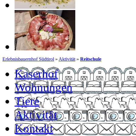
Erlebnisbauernhof Südtirol
»
Aktivität
»
Reitschule
Kaserhof
Wohnungen
Tiere
Aktivität
Kontakt