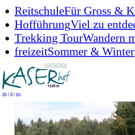
Reitschule
Für Gross & K
Hofführung
Viel zu entde
Trekking Tour
Wandern m
freizeit
Sommer & Winter
de
|
it
|
en