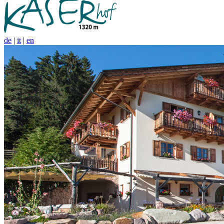
de
|
it
|
en