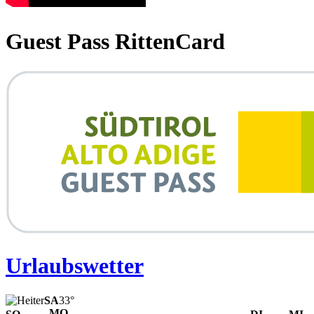
Guest Pass RittenCard
Urlaubswetter
SA
33°
MO