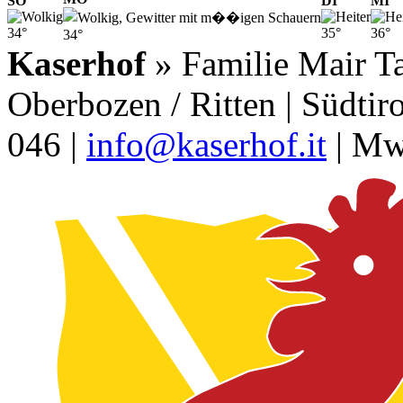
SO
DI
MI
34°
35°
36°
34°
Kaserhof
» Familie Mair Ta
Oberbozen / Ritten | Südtiro
046 |
info@kaserhof.it
| Mw