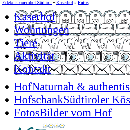
Erlebnisbauernhof Südtirol
»
Kaserhof
»
Fotos
Kaserhof
Wohnungen
Tiere
Aktivität
Kontakt
Hof
Naturnah & authenti
Hofschank
Südtiroler Kös
Fotos
Bilder vom Hof