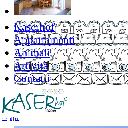
Kaserhof
Appartamenti
Animali
Attività
Contatti
de
|
it
|
en