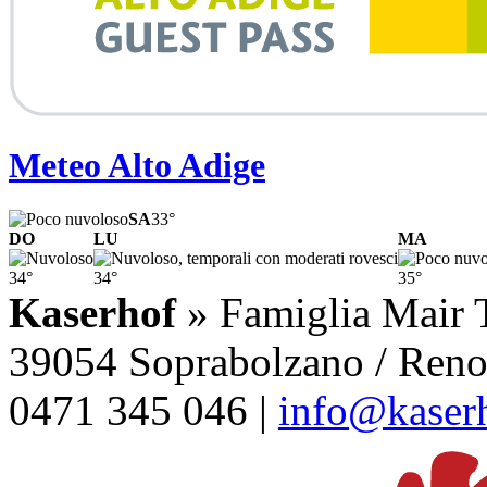
Meteo Alto Adige
SA
33°
DO
LU
MA
34°
34°
35°
Kaserhof
» Famiglia Mair T
39054 Soprabolzano / Renon
0471 345 046 |
info@kaserh