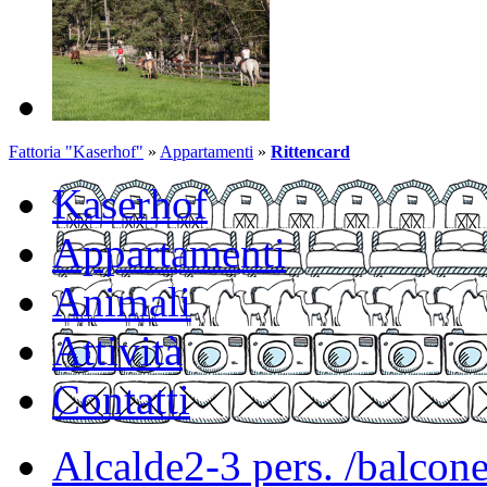
Fattoria "Kaserhof"
»
Appartamenti
»
Rittencard
Kaserhof
Appartamenti
Animali
Attività
Contatti
Alcalde
2-3 pers. /balcon