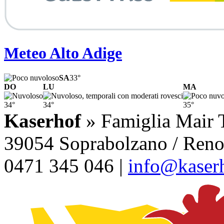
Meteo Alto Adige
SA
33°
DO
LU
MA
34°
34°
35°
Kaserhof
» Famiglia Mair T
39054 Soprabolzano / Renon
0471 345 046 |
info@kaserh