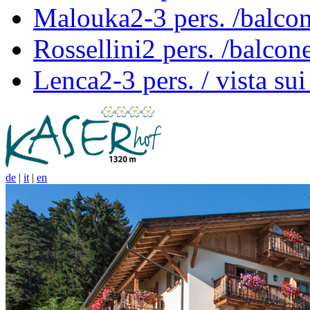
Malouka
2-3 pers. /balco
Rossellini
2 pers. /balcon
Lenca
2-3 pers. / vista su
de
|
it
|
en