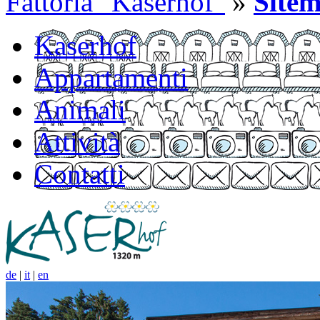
Fattoria "Kaserhof"
»
Site
Kaserhof
Appartamenti
Animali
Attività
Contatti
de
|
it
|
en