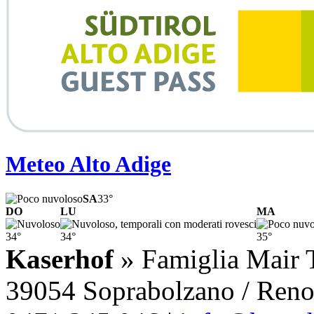
Meteo Alto Adige
SA
33°
DO
LU
MA
34°
34°
35°
Kaserhof
» Famiglia Mair T
39054 Soprabolzano / Renon