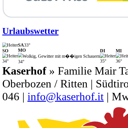
Urlaubswetter
SA
33°
MO
SO
DI
MI
34°
35°
36°
34°
Kaserhof
» Familie Mair Ta
Oberbozen / Ritten | Südtiro
046 |
info@kaserhof.it
| Mw