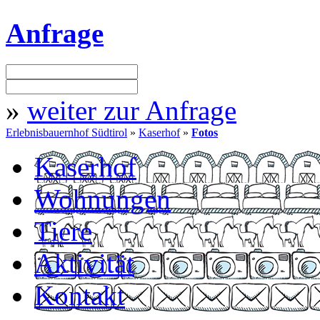
Anfrage
»
weiter zur Anfrage
Erlebnisbauernhof Südtirol
»
Kaserhof
»
Fotos
Kaserhof
Wohnungen
Tiere
Aktivität
Kontakt