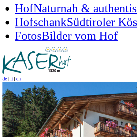
Hof
Naturnah & authenti
Hofschank
Südtiroler Kös
Fotos
Bilder vom Hof
de
|
it
|
en