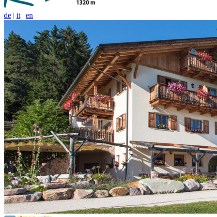
de
|
it
|
en