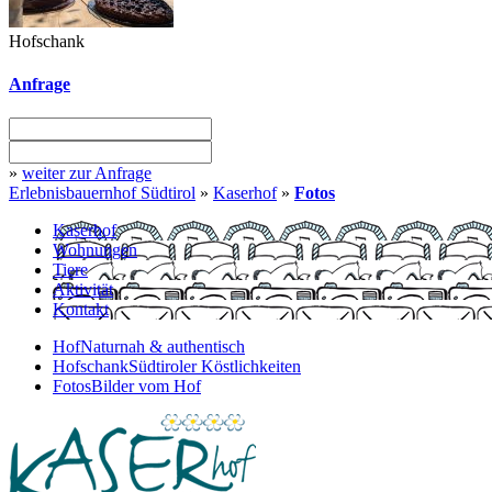
Hofschank
Anfrage
»
weiter zur Anfrage
Erlebnisbauernhof Südtirol
»
Kaserhof
»
Fotos
Kaserhof
Wohnungen
Tiere
Aktivität
Kontakt
Hof
Naturnah & authentisch
Hofschank
Südtiroler Köstlichkeiten
Fotos
Bilder vom Hof