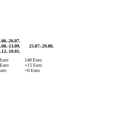
.06.-26.07.
.08.-13.09.
25.07.-29.08.
.12.-10.01.
Euro
148 Euro
Euro
+15 Euro
uro
+0 Euro