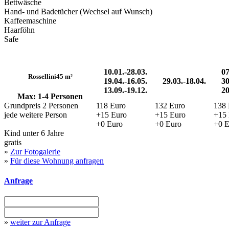
Bettwäsche
Hand- und Badetücher (Wechsel auf Wunsch)
Kaffeemaschine
Haarföhn
Safe
10.01.-28.03.
07
Rossellini
45 m²
19.04.-16.05.
29.03.-18.04.
30
13.09.-19.12.
20
Max: 1-4 Personen
Grundpreis 2 Personen
118 Euro
132 Euro
138 
jede weitere Person
+15 Euro
+15 Euro
+15 
+0 Euro
+0 Euro
+0 E
Kind unter 6 Jahre
gratis
»
Zur Fotogalerie
»
Für diese Wohnung anfragen
Anfrage
»
weiter zur Anfrage