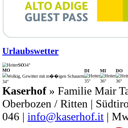
Urlaubswetter
SO
34°
MO
DI
MI
DO
35°
36°
36°
34°
Kaserhof
» Familie Mair Ta
Oberbozen / Ritten | Südtiro
046 |
info@kaserhof.it
| Mw