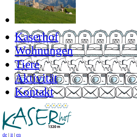
Kaserhof
Wohnungen
Tiere
Aktivität
Kontakt
de
|
it
|
en